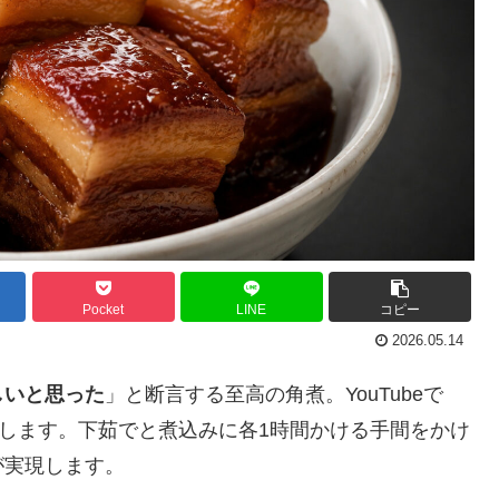
Pocket
LINE
コピー
2026.05.14
しいと思った
」と断言する至高の角煮。YouTubeで
します。下茹でと煮込みに各1時間かける手間をかけ
が実現します。