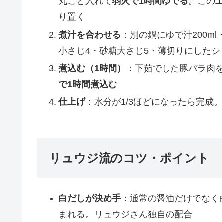
丸ごと入れて
弱火で1時間ゆでる
。この工
り置く
煮汁を合わせる
：別の鍋にゆで汁200ml
小さじ4・砂糖大さじ5・薄切りにした
煮込む（1時間）
：下茹でした豚バラ肉
で1時間煮込む
仕上げ
：水分が1/3ほどになったら完成
リュウジ流のコツ・ポイント
白だしが決め手
：通常の醤油だけでなく
まれる。リュウジさん独自の配合