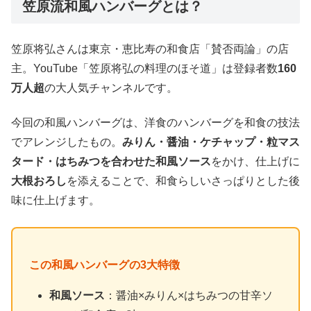
笠原流和風ハンバーグとは？
笠原将弘さんは東京・恵比寿の和食店「賛否両論」の店
主。YouTube「笠原将弘の料理のほそ道」は登録者数
160
万人超
の大人気チャンネルです。
今回の和風ハンバーグは、洋食のハンバーグを和食の技法
でアレンジしたもの。
みりん・醤油・ケチャップ・粒マス
タード・はちみつを合わせた和風ソース
をかけ、仕上げに
大根おろし
を添えることで、和食らしいさっぱりとした後
味に仕上げます。
この和風ハンバーグの3大特徴
和風ソース
：醤油×みりん×はちみつの甘辛ソ