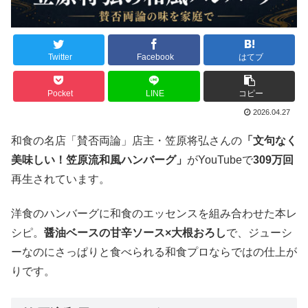
Twitter
Facebook
はてブ
Pocket
LINE
コピー
2026.04.27
和食の名店「賛否両論」店主・笠原将弘さんの
「文句なく
美味しい！笠原流和風ハンバーグ」
がYouTubeで
309万回
再生されています。
洋食のハンバーグに和食のエッセンスを組み合わせた本レ
シピ。
醤油ベースの甘辛ソース×大根おろし
で、ジューシ
ーなのにさっぱりと食べられる和食プロならではの仕上が
りです。