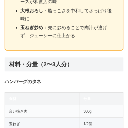
ースが和食店の味
大根おろし
：脂っこさを中和してさっぱり後
味に
玉ねぎ炒め
：先に炒めることで肉汁が逃げ
ず、ジューシーに仕上がる
材料・分量（2〜3人分）
ハンバーグのタネ
食材
分量
合い挽き肉
300g
玉ねぎ
1/2個