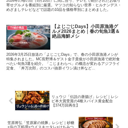
2026年の母の日（5月10日）に間に合う、テレビで紹介されたお取り
寄せグルメを番組別に厳選。マツコの知らない世界・ヒルナンデス・
めざましテレビなどで話題の10品を価格帯別にまとめました。
【よじごじDays】小田原漁港グ
TV紹介商品
ルメ2026まとめ｜春の旬魚3選＆
絶品海鮮メシ
2026年3月25日放送の「よじごじDays」で、春の小田原漁港メシが
特集されました。MC長野博＆ゲスト金子貴俊が小田原漁港で絶対食
べたい旬魚3選を紹介。「こじまわらべ」の概念が変わるアジフライ
定食、「丼万次郎」のコスパ抜群イワシ漬け丼など...
リュウジ「伝説の唐揚げ」レシピ｜レシ
ピ本大賞受賞の4種スパイス黄金配合
【374万回再生】
笠原将弘「笠原家の焼豚」レシピ｜砂糖
+塩の下処理×ウイスキータレ×はちみつ