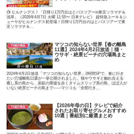
📺 ヒルナンデス！「日帰り1万円台はとバスツアーin東京ソラマチ＆
浅草」（2026年4月7日 火曜 11:55〜 日本テレビ） 超特急ユーキ＆シ
ューヤがヒルナンデス初登場！日帰り1万円台のはとバスツアーで東
京ソラマチ＆...
マツコの知らない世界【春の離島
TV紹介商品
11選】2024年4月2日放送｜猫・
ウサギ・絶景ビーチの穴場島まと
め
2024年4月2日放送「マツコの知らない世界」2時間SPで、春に行き
たい穴場離島11選が一挙公開されました。猫やウサギと触れ合える
癒し系の島から、炭鉱の廃墟を歩くタイムスリップ系の島、ほぼ人が
いない絶景ビーチの島まで——マツコも「全部行き...
【2026年母の日】テレビで紹介
TV紹介商品
されたお取り寄せグルメおすすめ
10選｜番組別に厳選まとめ