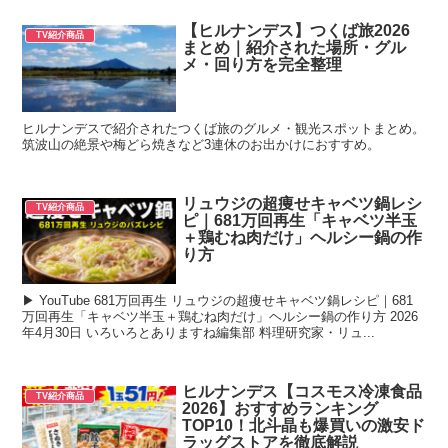
【ヒルナンデス】つくば旅2026
TV紹介商品
まとめ｜紹介された場所・グル
メ・回り方を完全整理
ヒルナンデスで紹介されたつくば旅のグルメ・観光スポットまとめ。
筑波山の絶景や梅どら焼きなど3連休のお出かけにおすすめ。
リュウジの超痩せキャベツ鍋レシ
TV紹介商品
ピ｜681万回再生「キャベツ半玉
＋鶏むね肉だけ」ヘルシー鍋の作
り方
▶ YouTube 681万回再生 リュウジの超痩せキャベツ鍋レシピ｜681
万回再生「キャベツ半玉＋鶏むね肉だけ」ヘルシー鍋の作り方 2026
年4月30日 いろいろとありますね編集部 料理研究家・リュ...
ヒルナンデス【コスモス冷凍食品
TV紹介商品
2026】おすすめランキング
TOP10！北斗晶も爆買いの激安ド
ラッグストアを徹底解説