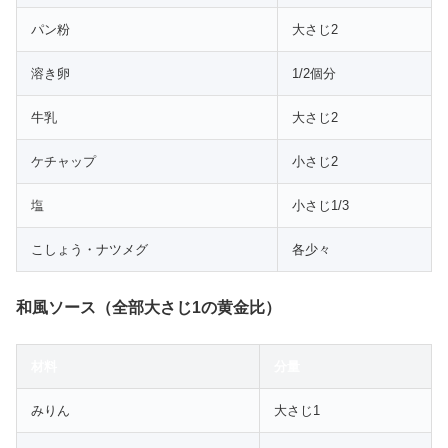
パン粉
大さじ2
溶き卵
1/2個分
牛乳
大さじ2
ケチャップ
小さじ2
塩
小さじ1/3
こしょう・ナツメグ
各少々
和風ソース（全部大さじ1の黄金比）
材料
分量
みりん
大さじ1