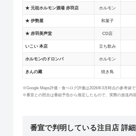
★ 元祖ホルモン酒場 赤羽店
ホルモン
★ 伊勢屋
和菓子
★ 赤羽美声堂
CD店
いこい 本店
立ち飲み
ホルモンのドロンパ
ホルモン
きんの藏
焼き鳥
※Google Maps評価・食べログ評価は2026年3月時点の参
※番宣との照合は番組予告から推定したもので、実際の放送内
番宣で判明している注目店 詳