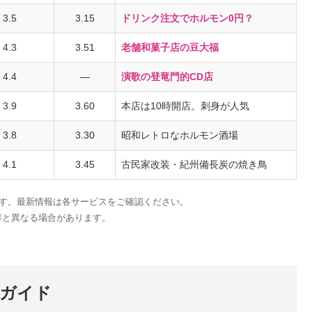
3.5
3.15
ドリンク注文でホルモン0円？
4.3
3.51
老舗和菓子店の豆大福
4.4
—
演歌の登竜門的CD店
3.9
3.60
本店は10時開店。刺身が人気
3.8
3.30
昭和レトロなホルモン酒場
4.1
3.45
古民家改装・紀州備長炭の焼き鳥
考値です。最新情報は各サービスをご確認ください。
容と異なる場合があります。
細ガイド