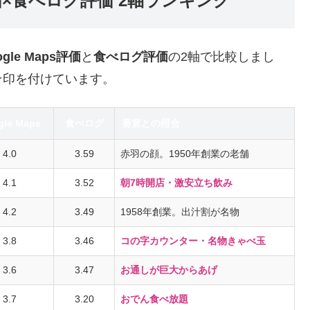
s評価×食べログ評価 2軸ランキング
ogle Maps評価
と
食べログ評価
の2軸で比較しまし
★印を付けています。
gle Maps
食べログ
番宣との照合
4.0
3.59
赤羽の顔。1950年創業の老舗
4.1
3.52
朝7時開店・激安立ち飲み
4.2
3.49
1958年創業。出汁割が名物
3.8
3.46
コの字カウンター・名物きゃべ玉
3.6
3.47
お通しが巨大からあげ
3.7
3.20
おでん食べ放題