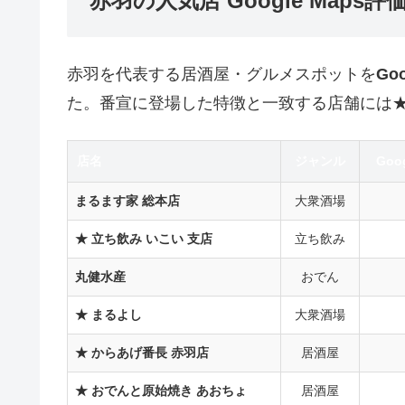
赤羽の人気店 Google Map
赤羽を代表する居酒屋・グルメスポットを
Go
た。番宣に登場した特徴と一致する店舗には
店名
ジャンル
Goo
まるます家 総本店
大衆酒場
★ 立ち飲み いこい 支店
立ち飲み
丸健水産
おでん
★ まるよし
大衆酒場
★ からあげ番長 赤羽店
居酒屋
★ おでんと原始焼き あおちょ
居酒屋