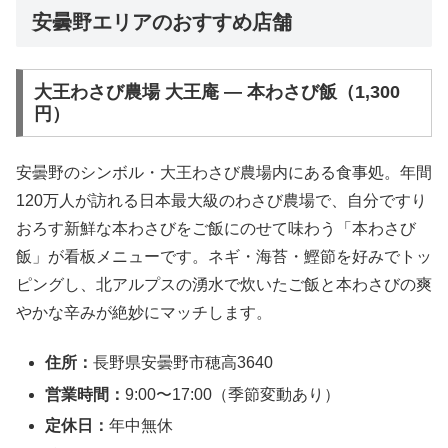
安曇野エリアのおすすめ店舗
大王わさび農場 大王庵 ― 本わさび飯（1,300
円）
安曇野のシンボル・大王わさび農場内にある食事処。年間
120万人が訪れる日本最大級のわさび農場で、自分ですり
おろす新鮮な本わさびをご飯にのせて味わう「本わさび
飯」が看板メニューです。ネギ・海苔・鰹節を好みでトッ
ピングし、北アルプスの湧水で炊いたご飯と本わさびの爽
やかな辛みが絶妙にマッチします。
住所：
長野県安曇野市穂高3640
営業時間：
9:00〜17:00（季節変動あり）
定休日：
年中無休