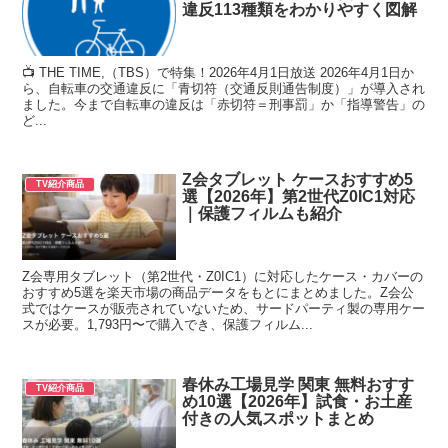
違反113種類をわかりやすく図解
📺 THE TIME,（TBS）で特集！2026年4月1日放送 2026年4月1日か
ら、自転車の交通違反に「青切符（交通反則通告制度）」が導入され
ました。今まで自転車の違反は「赤切符＝刑事罰」か「指導警告」の
ど...
Z会タブレット ケースおすすめ5
TV紹介商品
選【2026年】第2世代Z0IC1対応
｜保護フィルムも紹介
Z会専用タブレット（第2世代・Z0IC1）に対応したケース・カバーの
おすすめ5選を楽天市場の商品データをもとにまとめました。Z会公
式ではケースが販売されていないため、サードパーティ製の専用ケー
スが必要。1,793円〜で購入でき、保護フィルム...
春休み工場見学 関東 無料おすす
TV紹介商品
め10選【2026年】試食・お土産
付きの人気スポットまとめ