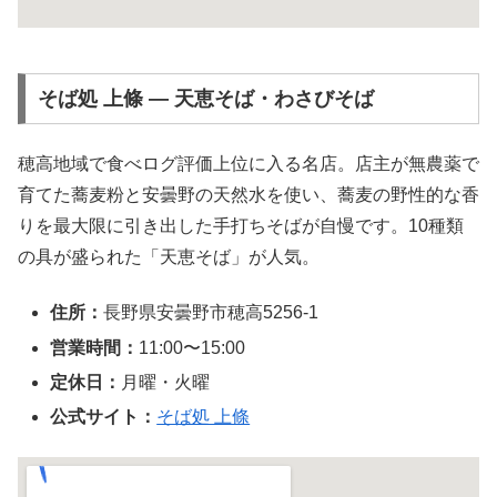
そば処 上條 ― 天恵そば・わさびそば
穂高地域で食べログ評価上位に入る名店。店主が無農薬で
育てた蕎麦粉と安曇野の天然水を使い、蕎麦の野性的な香
りを最大限に引き出した手打ちそばが自慢です。10種類
の具が盛られた「天恵そば」が人気。
住所：
長野県安曇野市穂高5256-1
営業時間：
11:00〜15:00
定休日：
月曜・火曜
公式サイト：
そば処 上條