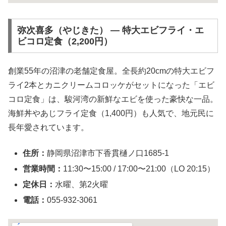
弥次喜多（やじきた） ― 特大エビフライ・エ
ビコロ定食（2,200円）
創業55年の沼津の老舗定食屋。全長約20cmの特大エビフ
ライ2本とカニクリームコロッケがセットになった「エビ
コロ定食」は、駿河湾の新鮮なエビを使った豪快な一品。
海鮮丼やあじフライ定食（1,400円）も人気で、地元民に
長年愛されています。
住所：
静岡県沼津市下香貫樋ノ口1685-1
営業時間：
11:30〜15:00 / 17:00〜21:00（LO 20:15）
定休日：
水曜、第2火曜
電話：
055-932-3061