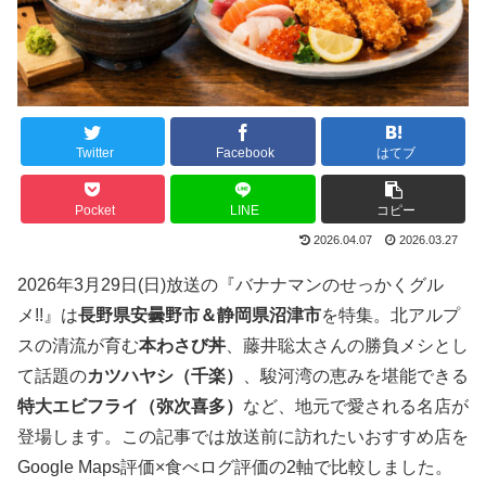
Twitter
Facebook
はてブ
Pocket
LINE
コピー
2026.04.07
2026.03.27
2026年3月29日(日)放送の『バナナマンのせっかくグル
メ!!』は
長野県安曇野市＆静岡県沼津市
を特集。北アルプ
スの清流が育む
本わさび丼
、藤井聡太さんの勝負メシとし
て話題の
カツハヤシ（千楽）
、駿河湾の恵みを堪能できる
特大エビフライ（弥次喜多）
など、地元で愛される名店が
登場します。この記事では放送前に訪れたいおすすめ店を
Google Maps評価×食べログ評価の2軸で比較しました。