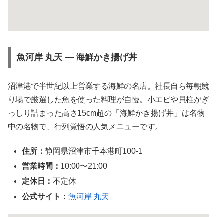
魚河岸 丸天 ― 海鮮かき揚げ丼
沼津港で半世紀以上営業する海鮮の名店。社長自ら毎朝競
り場で厳選した魚を使った料理が自慢。小エビや貝柱がぎ
っしり詰まった高さ15cm超の「海鮮かき揚げ丼」は名物
中の名物で、行列覚悟の人気メニューです。
住所：
静岡県沼津市千本港町100-1
営業時間：
10:00〜21:00
定休日：
不定休
公式サイト：
魚河岸 丸天