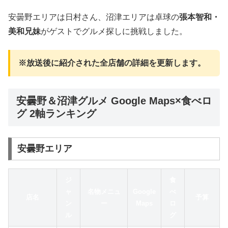
安曇野エリアは日村さん、沼津エリアは卓球の
張本智和・
美和兄妹
がゲストでグルメ探しに挑戦しました。
※放送後に紹介された全店舗の詳細を更新します。
安曇野＆沼津グルメ Google Maps×食べロ
グ 2軸ランキング
安曇野エリア
ジ
食
ャ
名物メニュ
Google
べ
店名
予算
ン
ー
Maps
ロ
ル
グ