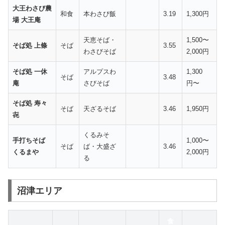
大王わさび農
和食
本わさび飯
3.19
1,300円
場 大王庵
天恵そば・
1,500〜
そば処 上條
そば
3.55
わさびそば
2,000円
そば処 一休
アルプスわ
1,300
そば
3.48
庵
さびそば
円〜
そば処 寿々
そば
天ざるそば
3.46
1,950円
㐂
くるみそ
手打ちそば
1,000〜
そば
ば・大盛ざ
3.46
くるまや
2,000円
る
沼津エリア
食