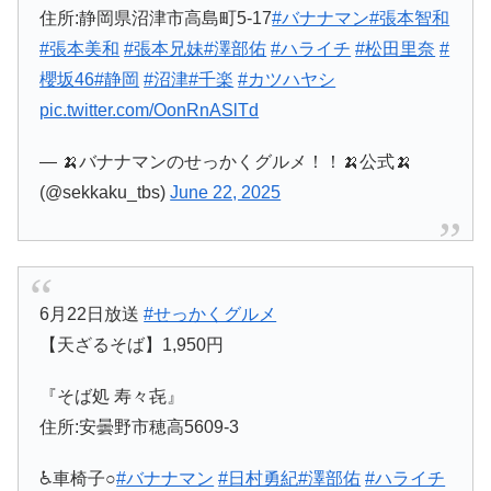
住所:静岡県沼津市高島町5-17
#バナナマン
#張本智和
#張本美和
#張本兄妹
#澤部佑
#ハライチ
#松田里奈
#
櫻坂46
#静岡
#沼津
#千楽
#カツハヤシ
pic.twitter.com/OonRnASlTd
— 🍌バナナマンのせっかくグルメ！！🍌公式🍌
(@sekkaku_tbs)
June 22, 2025
6月22日放送
#せっかくグルメ
【天ざるそば】1,950円
『そば処 寿々㐂』
住所:安曇野市穂高5609-3
♿車椅子○
#バナナマン
#日村勇紀
#澤部佑
#ハライチ