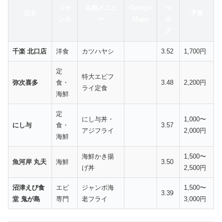
ジャ
名物メニュ
Google
べ
店名
予算
ンル
ー
Maps
ロ
グ
千楽 北口店
洋食
カツハヤシ
3.52
1,700円
定
特大エビフ
弥次喜多
食・
3.48
2,200円
ライ定食
海鮮
定
にし与丼・
1,000〜
にし与
食・
3.57
アジフライ
2,000円
海鮮
海鮮かき揚
1,500〜
魚河岸 丸天
海鮮
3.50
げ丼
2,500円
沼津えび食
エビ
ジャンボ海
1,500〜
3.39
堂 鬼が島
専門
老フライ
3,000円