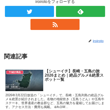
iroirotoをフォローする
iroiroto
関連記事
【シューイチ】長崎・五島の旅
TV紹介商品
2026まとめ｜絶品グルメ&絶景ス
ポット一覧
2026年3月22日放送の「シューイチ」で、長崎・五島列島の絶品グル
メ＆絶景が紹介されました。名物の地獄炊き（五島うどん）や五島牛
ステーキ、世界遺産の教会群など、五島の魅力を凝縮してお届けしま
す。アクセス方法・費用も掲載。 &#x1f4f...