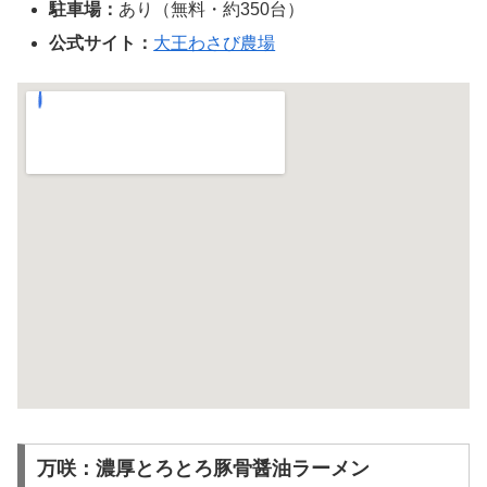
駐車場：
あり（無料・約350台）
公式サイト：
大王わさび農場
万咲：濃厚とろとろ豚骨醤油ラーメン