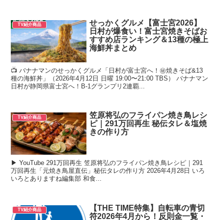
せっかくグルメ【富士宮2026】
TV紹介商品
日村が爆食い！富士宮焼きそばお
すすめ店ランキング＆13種の極上
海鮮丼まとめ
📺 バナナマンのせっかくグルメ「日村が富士宮へ！㊙焼きそば&13
種の海鮮丼」（2026年4月12日 日曜 19:00〜21:00 TBS） バナナマン
日村が静岡県富士宮へ！B-1グランプリ2連覇...
笠原将弘のフライパン焼き鳥レシ
TV紹介商品
ピ｜291万回再生 秘伝タレ＆塩焼
きの作り方
▶ YouTube 291万回再生 笠原将弘のフライパン焼き鳥レシピ｜291
万回再生「元焼き鳥屋直伝」秘伝タレの作り方 2026年4月28日 いろ
いろとありますね編集部 和食...
【THE TIME特集】自転車の青切
TV紹介商品
符2026年4月から！反則金一覧・