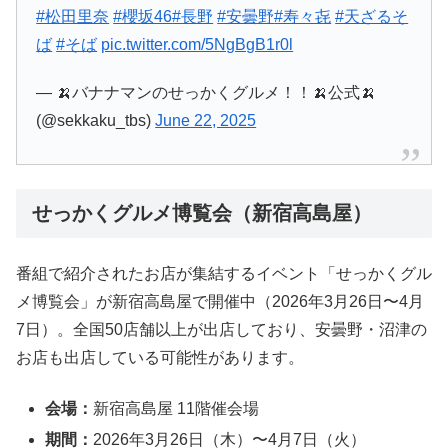
#松田里奈
#櫻坂46
#長野
#安曇野
#寿々㐂
#天ざるそ
ば
#そば
pic.twitter.com/5NgBgB1r0l
— 🍌バナナマンのせっかくグルメ！！🍌公式🍌
(@sekkaku_tbs)
June 22, 2025
せっかくグルメ博覧会（新宿高島屋）
番組で紹介されたお店が集結するイベント「せっかくグル
メ博覧会」が新宿高島屋で開催中（2026年3月26日〜4月
7日）。全国50店舗以上が出店しており、安曇野・沼津の
お店も出店している可能性があります。
会場：
新宿高島屋 11階催会場
期間：
2026年3月26日（木）〜4月7日（火）