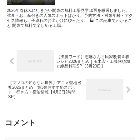
2026年春休みに行きたい関東の無料工場見学10選を厳選しました。
試食・お土産付きの人気スポットばかり。予約方法・対象年齢・アク
セス情報も。子連れのお出かけにぴったり。 🏭 この記事でわかるこ
と 関東で無料で楽しめる工場...
【沸騰ワード】志麻さん古民家改装＆春
レシピ2026まとめ｜玉木宏・工藤阿須加
と絶品料理SP【3月20日】
【マツコの知らない世界】アニメ聖地巡
礼2026まとめ｜第3弾おすすめスポッ
ト・行き方・宿泊情報【4月2日2時間
SP】
コメント