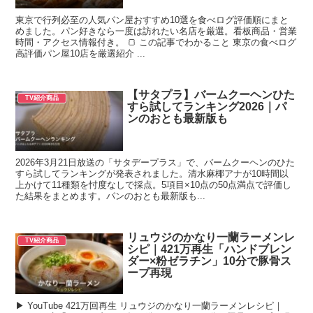
東京で行列必至の人気パン屋おすすめ10選を食べログ評価順にまと
めました。パン好きなら一度は訪れたい名店を厳選。看板商品・営業
時間・アクセス情報付き。 🍞 この記事でわかること 東京の食べログ
高評価パン屋10店を厳選紹介 ...
【サタプラ】バームクーヘンひた
TV紹介商品
すら試してランキング2026｜パ
ンのおとも最新版も
2026年3月21日放送の「サタデープラス」で、バームクーヘンのひた
すら試してランキングが発表されました。清水麻椰アナが10時間以
上かけて11種類を忖度なしで採点。5項目×10点の50点満点で評価し
た結果をまとめます。パンのおとも最新版も...
リュウジのかなり一蘭ラーメンレ
TV紹介商品
シピ｜421万再生「ハンドブレン
ダー×粉ゼラチン」10分で豚骨ス
ープ再現
▶ YouTube 421万回再生 リュウジのかなり一蘭ラーメンレシピ｜