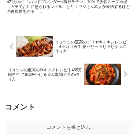
421万再生「ハンドブレンダー×粉ゼラチン」10分で豚骨スープ再現
「ガチでお店に怒られるレベル」とリュウジさん本人が豪語するほど
の再現度を誇る「...
リュウジの至高のテリヤキチキンレシピ
｜478万回再生 皮パリッ照り照りタレの
作り方
リュウジの至高の豚キムチレシピ｜466万
回再生 ご飯3杯いける旨み凝縮テクの作
り方
コメント
コメントを書き込む