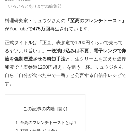
いろいろとありますね編集部
料理研究家・リュウジさんの
「至高のフレンチトースト」
がYouTubeで
475万回
再生されています。
正式タイトルは「正直、表参道で1200円くらいで売って
るヤツより旨い」。
一晩漬け込みは不要、電子レンジで卵
液を強制浸透させる時短手法
と、生クリームを加えた濃厚
卵液で「表参道1200円超え」を狙う一杯。リュウジさん
自ら「自分が食べた中で一番」と公言する自信作レシピで
す。
この記事の内容
至高のフレンチトーストとは？
材料・分量（1人分）