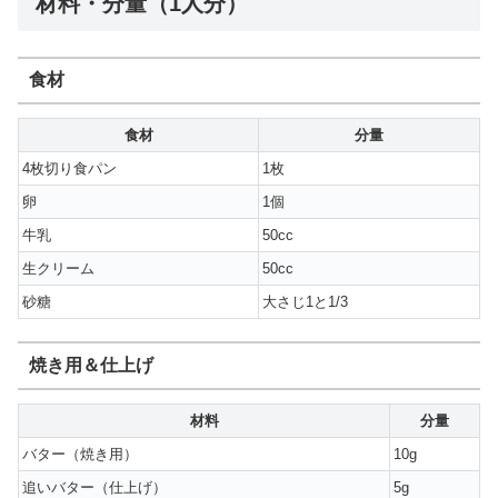
材料・分量（1人分）
食材
食材
分量
4枚切り食パン
1枚
卵
1個
牛乳
50cc
生クリーム
50cc
砂糖
大さじ1と1/3
焼き用＆仕上げ
材料
分量
バター（焼き用）
10g
追いバター（仕上げ）
5g