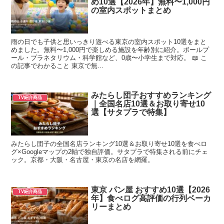
め10選【2026年】無料〜1,000円
の室内スポットまとめ
雨の日でも子供と思いっきり遊べる東京の室内スポット10選をまと
めました。無料〜1,000円で楽しめる施設を年齢別に紹介。ボールプ
ール・プラネタリウム・科学館など、0歳〜小学生まで対応。 📖 こ
の記事でわかること 東京で無...
みたらし団子おすすめランキング
TV紹介商品
｜全国名店10選＆お取り寄せ10
選【サタプラで特集】
みたらし団子の全国名店ランキング10選＆お取り寄せ10選を食べロ
グ×Googleマップの2軸で独自評価。サタプラで特集される前にチェ
ック。京都・大阪・名古屋・東京の名店を網羅。
東京 パン屋 おすすめ10選【2026
TV紹介商品
年】食べログ高評価の行列ベーカ
リーまとめ