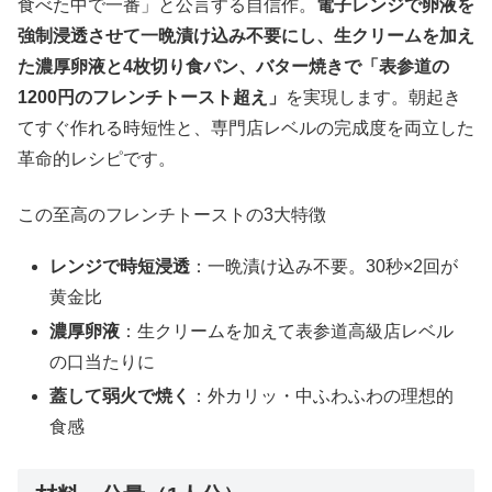
食べた中で一番」と公言する自信作。
電子レンジで卵液を
強制浸透させて一晩漬け込み不要にし、生クリームを加え
た濃厚卵液と4枚切り食パン、バター焼きで「表参道の
1200円のフレンチトースト超え」
を実現します。朝起き
てすぐ作れる時短性と、専門店レベルの完成度を両立した
革命的レシピです。
この至高のフレンチトーストの3大特徴
レンジで時短浸透
：一晩漬け込み不要。30秒×2回が
黄金比
濃厚卵液
：生クリームを加えて表参道高級店レベル
の口当たりに
蓋して弱火で焼く
：外カリッ・中ふわふわの理想的
食感