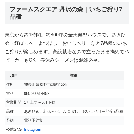
ファームスクエア 丹沢の森｜いちご狩り7
品種
東京から約1時間。約800坪の全天候型ハウスで、あきひ
め・紅ほっぺ・よつぼし・おいしベリーなど7品種のいち
ご狩りが楽しめます。高設栽培なので立ったまま摘めてベ
ビーカーもOK。春休みシーズンは混雑必至。
項目
詳細
住所
神奈川県秦野市堀西1328
電話
080-2098-4452
営業期間
1月上旬〜5月下旬
品種
あきひめ、紅ほっぺ、よつぼし、おいしベリー他全7品種
予約
電話予約制
公式SNS
Instagram