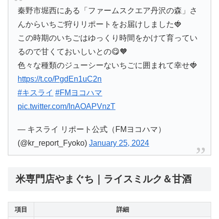
秦野市堀西にある「ファームスクエア丹沢の森」さ
んからいちご狩りリポートをお届けしました🍓
この時期のいちごはゆっくり時間をかけて育ってい
るので甘くておいしいとの😋🧡
色々な種類のジューシーないちごに囲まれて幸せ🍓
https://t.co/PgdEn1uC2n
#キスライ
#FMヨコハマ
pic.twitter.com/InAOAPVnzT
— キスライ リポート公式（FMヨコハマ）
(@kr_report_Fyoko)
January 25, 2024
米専門店やまぐち｜ライスミルク＆甘酒
項目
詳細