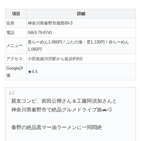
項目
詳細
住所
神奈川県秦野市堀西89-3
電話
0463-79-8741
黒らーめん1,060円 / ぶたの海・雲1,130円 / 赤らーめん
メニュー
1,060円
アクセス
小田急線渋沢駅から徒歩約8分
Google評
★4.5
価
親友コンビ、前田公輝さん＆工藤阿須加さんと
神奈川県秦野市で絶品グルメドライブ旅🚗💨
秦野の絶品黒マー油ラーメンに一同悶絶