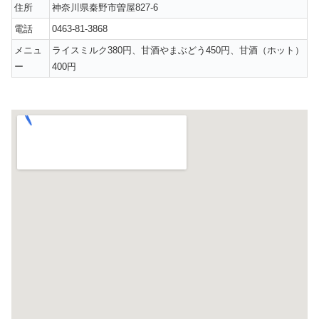
住所
神奈川県秦野市曽屋827-6
電話
0463-81-3868
メニュ
ライスミルク380円、甘酒やまぶどう450円、甘酒（ホット）
ー
400円