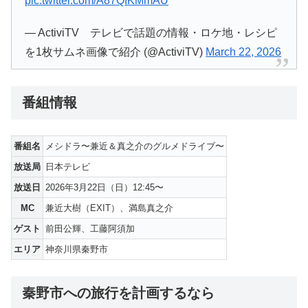
pic.twitter.com/A87QIKMmAU
— ActiviTV テレビで話題の情報・ロケ地・レシピ
を1枚サムネ画像で紹介 (@ActiviTV)
March 22, 2026
番組情報
番組名
メシドラ〜兼近＆真之介のグルメドライブ〜
放送局
日本テレビ
放送日
2026年3月22日（日）12:45〜
MC
兼近大樹（EXIT）、満島真之介
ゲスト
前田公輝、工藤阿須加
エリア
神奈川県秦野市
秦野市への旅行を計画するなら