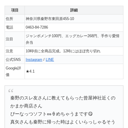
項目
詳細
住所
神奈川県秦野市東田原455-10
電話
0463-84-7286
ジャンボメンチ100円、エッグカレー268円、手作り愛情
注目
弁当
注意
10時頃に全商品完成。12時にはほぼ売り切れ
公式SNS
Instagram
/
LINE
Google評
★4.1
価
秦野のスレ友さんに教えてもらった曾屋神社近くの
かまか商店さん
ぴーなっつソフト🥜🍦めちゃうまです😋
真矢さんも秦野に帰った時はよくいらっしゃるそう