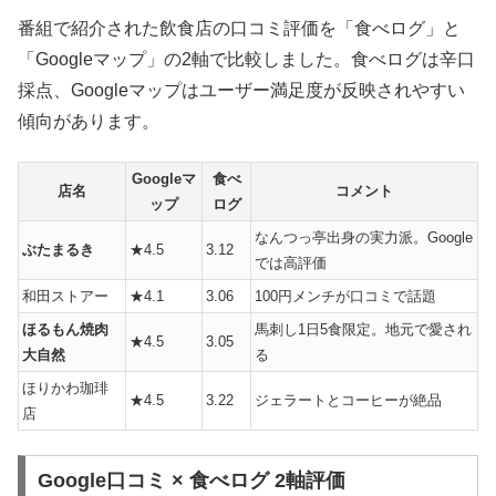
番組で紹介された飲食店の口コミ評価を「食べログ」と
「Googleマップ」の2軸で比較しました。食べログは辛口
採点、Googleマップはユーザー満足度が反映されやすい
傾向があります。
Googleマ
食べ
店名
コメント
ップ
ログ
なんつっ亭出身の実力派。Google
ぶたまるき
★4.5
3.12
では高評価
和田ストアー
★4.1
3.06
100円メンチが口コミで話題
ほるもん焼肉
馬刺し1日5食限定。地元で愛され
★4.5
3.05
大自然
る
ほりかわ珈琲
★4.5
3.22
ジェラートとコーヒーが絶品
店
Google口コミ × 食べログ 2軸評価