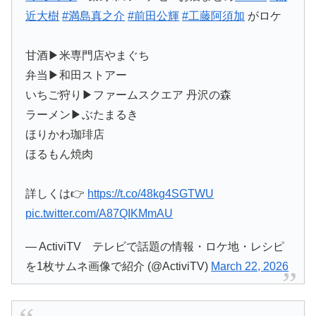
近大樹
#満島真之介
#前田公輝
#工藤阿須加
がロケ
甘酒▶︎米専門店やまぐち
弁当▶︎和田ストアー
いちご狩り▶︎ファームスクエア 丹沢の森
ラーメン▶︎ぶたまるき
ほりかわ珈琲店
ほるもん焼肉
詳しくは👉
https://t.co/48kg4SGTWU
pic.twitter.com/A87QIKMmAU
— ActiviTV テレビで話題の情報・ロケ地・レシピ
を1枚サムネ画像で紹介 (@ActiviTV)
March 22, 2026