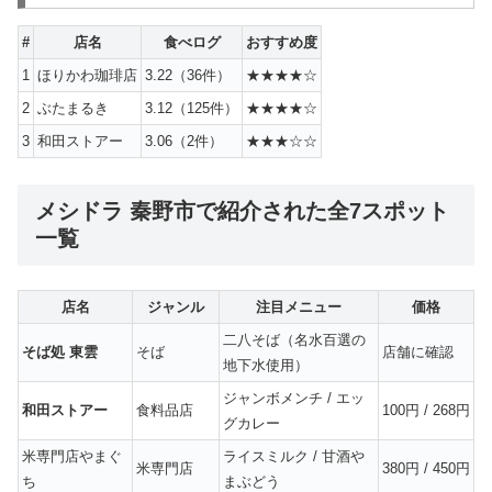
#
店名
食べログ
おすすめ度
1
ほりかわ珈琲店
3.22（36件）
★★★★☆
2
ぶたまるき
3.12（125件）
★★★★☆
3
和田ストアー
3.06（2件）
★★★☆☆
メシドラ 秦野市で紹介された全7スポット
一覧
店名
ジャンル
注目メニュー
価格
二八そば（名水百選の
そば処 東雲
そば
店舗に確認
地下水使用）
ジャンボメンチ / エッ
和田ストアー
食料品店
100円 / 268円
グカレー
米専門店やまぐ
ライスミルク / 甘酒や
米専門店
380円 / 450円
ち
まぶどう