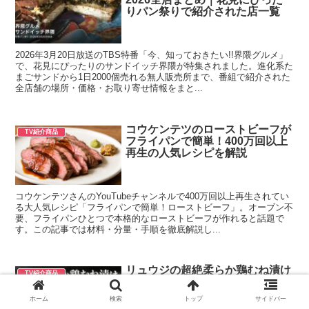
りパン祭りで紹介された店一覧
2026年3月20日放送のTBS特番「今、知っておきたい!!界隈グルメ」
で、花見にぴったりのサンドイッチ界隈が特集されました。進化系た
まごサンドから1日2000個売れる無人販売所まで、番組で紹介された
全店舗の場所・価格・お取り寄せ情報をまと...
コウケンテツのローストビーフが
TV紹介商品
フライパンで簡単！400万回以上
再生の人気レシピを解説
コウケンテツさんのYouTubeチャンネルで400万回以上再生されてい
る大人気レシピ「フライパンで簡単！ローストビーフ」。オーブン不
要、フライパンひとつで本格的なローストビーフが作れると話題で
す。この記事では材料・分量・手順を徹底解説し...
リュウジの超絶柔らか鶏むね漬け
TV紹介商品
レシピ｜699万回再生「鶏むね
2kg余らない」ネギ塩だれの作り
ホーム
検索
トップ
サイドバー
方