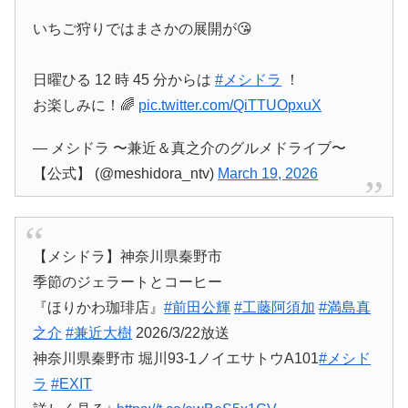
いちご狩りではまさかの展開が😘
日曜ひる 12 時 45 分からは
#メシドラ
！
お楽しみに！🌈
pic.twitter.com/QiTTUOpxuX
— メシドラ 〜兼近＆真之介のグルメドライブ〜
【公式】 (@meshidora_ntv)
March 19, 2026
【メシドラ】神奈川県秦野市
季節のジェラートとコーヒー
『ほりかわ珈琲店』
#前田公輝
#工藤阿須加
#満島真
之介
#兼近大樹
2026/3/22放送
神奈川県秦野市 堀川93-1ノイエサトウA101
#メシド
ラ
#EXIT