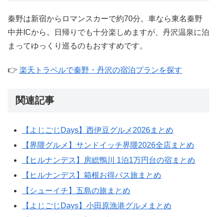
秦野は新宿からロマンスカーで約70分。車なら東名秦野
中井ICから。日帰りでも十分楽しめますが、丹沢温泉に泊
まってゆっくり巡るのもおすすめです。
👉
楽天トラベルで秦野・丹沢の宿泊プランを探す
関連記事
【よじごじDays】西伊豆グルメ2026まとめ
【界隈グルメ】サンドイッチ界隈2026全店まとめ
【ヒルナンデス】房総鴨川 1泊1万円台の宿まとめ
【ヒルナンデス】箱根お得パス旅まとめ
【シューイチ】五島の旅まとめ
【よじごじDays】小田原漁港グルメまとめ