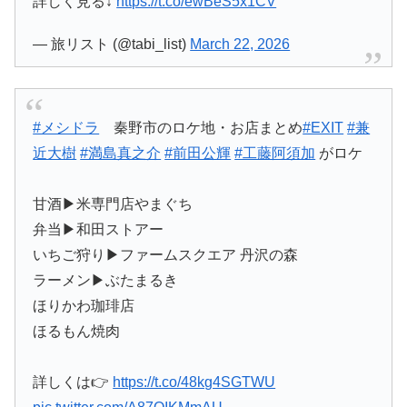
詳しく見る↓
https://t.co/ewBeS5x1CV
— 旅リスト (@tabi_list)
March 22, 2026
#メシドラ
秦野市のロケ地・お店まとめ
#EXIT
#兼
近大樹
#満島真之介
#前田公輝
#工藤阿須加
がロケ
甘酒▶︎米専門店やまぐち
弁当▶︎和田ストアー
いちご狩り▶︎ファームスクエア 丹沢の森
ラーメン▶︎ぶたまるき
ほりかわ珈琲店
ほるもん焼肉
詳しくは👉
https://t.co/48kg4SGTWU