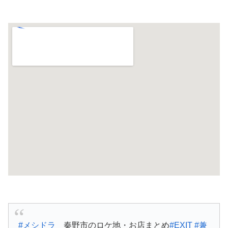
#メシドラ
秦野市のロケ地・お店まとめ
#EXIT
#兼