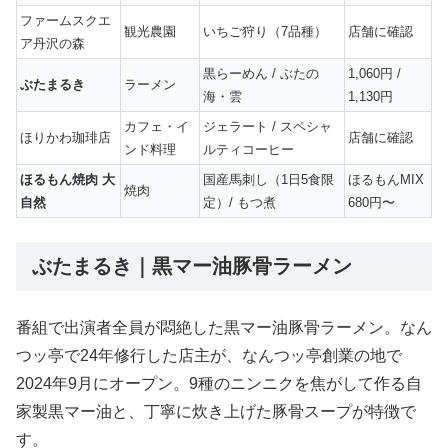
ファームスクエ
観光農園
いちご狩り（7品種）
店舗に確認
ア丹沢の森
黒らーめん / ぶたの
1,060円 /
ぶたまるき
ラーメン
海・雲
1,130円
カフェ・イ
ジェラート / スペシャ
ほりかわ珈琲店
店舗に確認
ンド料理
ルティコーヒー
ほるもん焼肉 大
国産馬刺し（1日5食限
ほるもんMIX
焼肉
自然
定）/ もつ煮
680円〜
ぶたまるき｜黒マー油豚骨ラーメン
番組で出演者全員が悶絶した黒マー油豚骨ラーメン。なん
つッ亭で24年修行した店主が、なんつッ亭創業の地で
2024年9月にオープン。9種のニンニクを焦がして作る自
家製黒マー油と、丁寧に炊き上げた豚骨スープが特徴で
す。