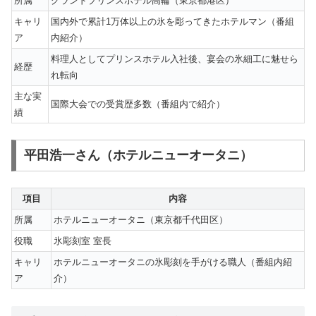
所属
グランドプリンスホテル高輪（東京都港区）
キャリ
国内外で累計1万体以上の氷を彫ってきたホテルマン（番組
ア
内紹介）
料理人としてプリンスホテル入社後、宴会の氷細工に魅せら
経歴
れ転向
主な実
国際大会での受賞歴多数（番組内で紹介）
績
平田浩一さん（ホテルニューオータニ）
項目
内容
所属
ホテルニューオータニ（東京都千代田区）
役職
氷彫刻室 室長
キャリ
ホテルニューオータニの氷彫刻を手がける職人（番組内紹
ア
介）