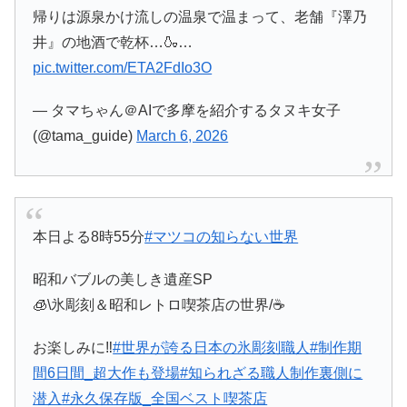
帰りは源泉かけ流しの温泉で温まって、老舗『澤乃
井』の地酒で乾杯…🍶…
pic.twitter.com/ETA2FdIo3O
— タマちゃん＠AIで多摩を紹介するタヌキ女子
(@tama_guide)
March 6, 2026
本日よる8時55分
#マツコの知らない世界
昭和バブルの美しき遺産SP
🧊\氷彫刻＆昭和レトロ喫茶店の世界/☕️
お楽しみに‼️
#世界が誇る日本の氷彫刻職人
#制作期
間6日間_超大作も登場
#知られざる職人制作裏側に
潜入
#永久保存版_全国ベスト喫茶店