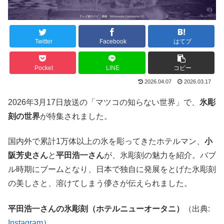
Twitter
Facebook
はてブ
Pocket
LINE
コピー
2026.04.07
2026.03.17
2026年3月17日放送の「マツコの知らない世界」で、
氷彫
刻の世界
が特集されました。
国内外で累計1万体以上の氷を彫ってきたホテルマン、
小
阪芳史さん
と
平田浩一さん
が、氷彫刻の魅力を紹介。バブ
ル時期にブームとなり、日本で独自に発展をとげた氷彫刻
の美しさと、溶けてしまう儚さが伝えられました。
平田浩一さんの氷彫刻（ホテルニューオータニ）
（出典:
Instagram
）