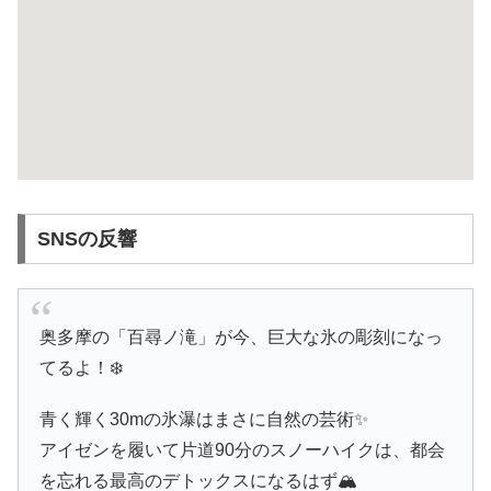
SNSの反響
奥多摩の「百尋ノ滝」が今、巨大な氷の彫刻になっ
てるよ！❄️
青く輝く30mの氷瀑はまさに自然の芸術✨
アイゼンを履いて片道90分のスノーハイクは、都会
を忘れる最高のデトックスになるはず🏔️