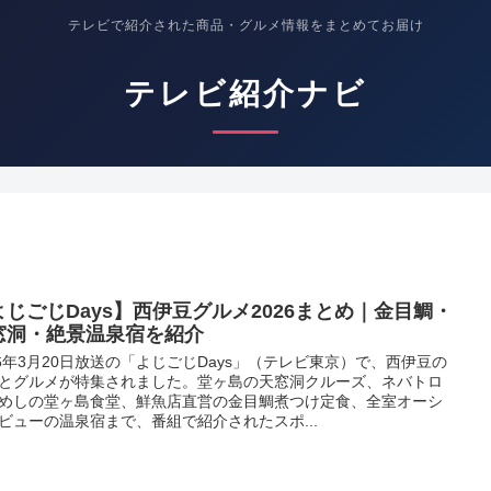
テレビで紹介された商品・グルメ情報をまとめてお届け
テレビ紹介ナビ
よじごじDays】西伊豆グルメ2026まとめ｜金目鯛・
窓洞・絶景温泉宿を紹介
26年3月20日放送の「よじごじDays」（テレビ東京）で、西伊豆の
とグルメが特集されました。堂ヶ島の天窓洞クルーズ、ネバトロ
めしの堂ヶ島食堂、鮮魚店直営の金目鯛煮つけ定食、全室オーシ
ビューの温泉宿まで、番組で紹介されたスポ...