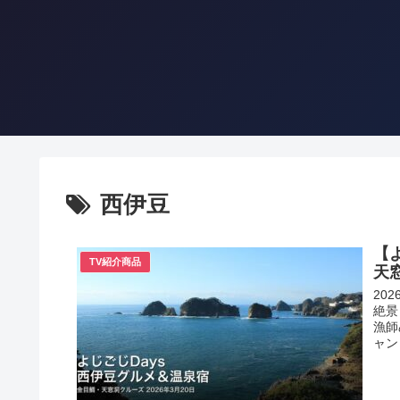
西伊豆
【
TV紹介商品
天
20
絶景
漁師
ャン