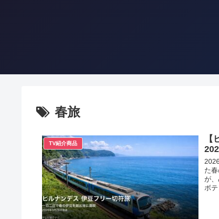
春旅
【
TV紹介商品
2
20
た春
が、
ボテ