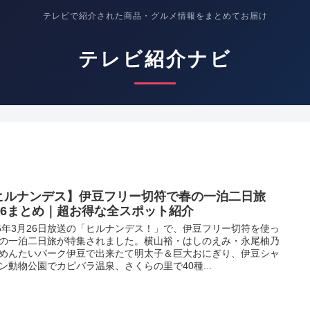
テレビで紹介された商品・グルメ情報をまとめてお届け
テレビ紹介ナビ
ヒルナンデス】伊豆フリー切符で春の一泊二日旅
026まとめ｜超お得な全スポット紹介
26年3月26日放送の「ヒルナンデス！」で、伊豆フリー切符を使っ
の一泊二日旅が特集されました。横山裕・はしのえみ・永尾柚乃
めんたいパーク伊豆で出来たて明太子＆巨大おにぎり、伊豆シャ
ン動物公園でカピバラ温泉、さくらの里で40種...