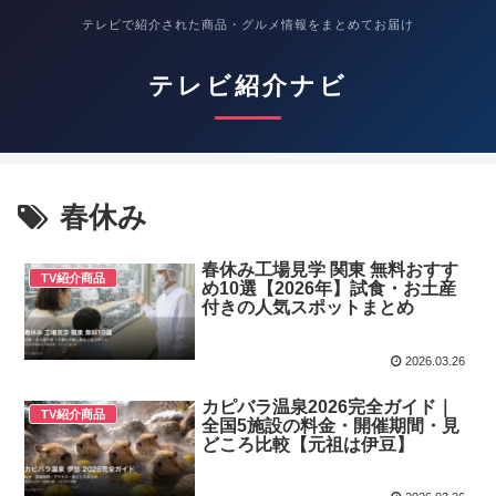
テレビで紹介された商品・グルメ情報をまとめてお届け
テレビ紹介ナビ
春休み
春休み工場見学 関東 無料おすす
TV紹介商品
め10選【2026年】試食・お土産
付きの人気スポットまとめ
2026.03.26
カピバラ温泉2026完全ガイド｜
TV紹介商品
全国5施設の料金・開催期間・見
どころ比較【元祖は伊豆】