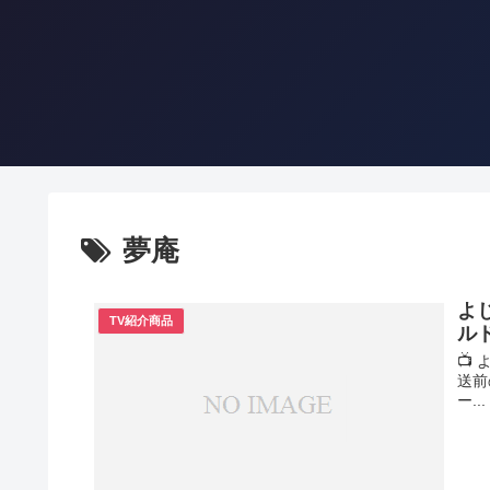
夢庵
よ
TV紹介商品
ル
📺
送前
ー...