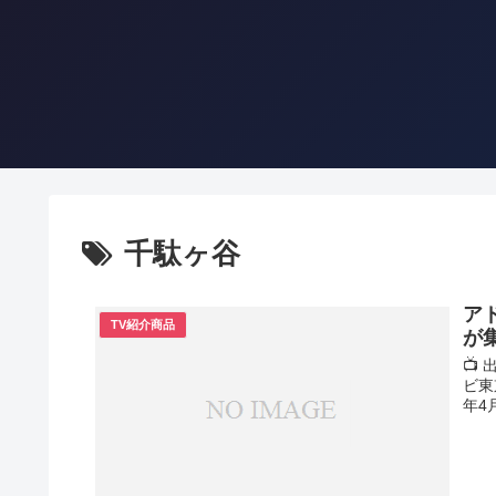
千駄ヶ谷
ア
TV紹介商品
が
📺
ビ東
年4