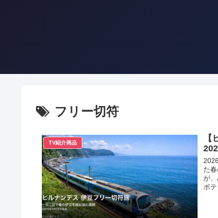
フリー切符
【
TV紹介商品
2
20
た春
が、
ボテ