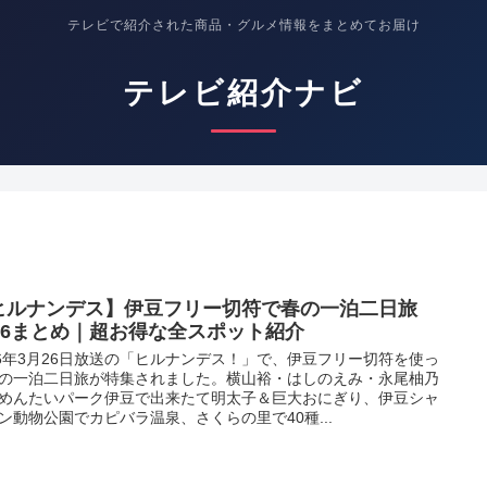
テレビで紹介された商品・グルメ情報をまとめてお届け
テレビ紹介ナビ
ヒルナンデス】伊豆フリー切符で春の一泊二日旅
026まとめ｜超お得な全スポット紹介
26年3月26日放送の「ヒルナンデス！」で、伊豆フリー切符を使っ
の一泊二日旅が特集されました。横山裕・はしのえみ・永尾柚乃
めんたいパーク伊豆で出来たて明太子＆巨大おにぎり、伊豆シャ
ン動物公園でカピバラ温泉、さくらの里で40種...