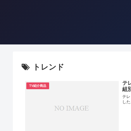
トレンド
テ
TV紹介商品
組
テレ
した