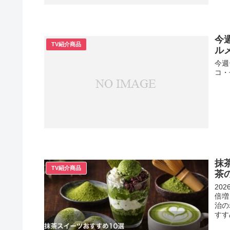
今
TV紹介商品
ル
今週
コ・
抹
TV紹介商品
茶
20
倍増
治の
すす