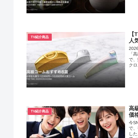
【
TV紹介商品
人気
20
「高
で、
クロ
高級
TV紹介商品
価
今S
で、
した