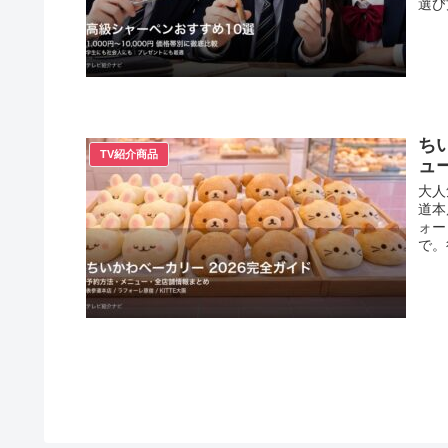
選び
ち
TV紹介商品
ュ
大人
道本
ォー
で。