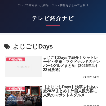
テレビで紹介された商品・グルメ情報をまとめてお届け
テレビ紹介ナビ
よじごじDays
よじごじDaysで紹介！シャトレ
TV紹介商品
ーゼ・夢庵・マクドナルドのナン
バー1グルメまとめ【2026年4月
22日放送】
2026.04.20
【よじごじDays】浅草ふれあい
TV紹介商品
旅2026まとめ｜外国人観光客に
人気のスポット＆グルメ