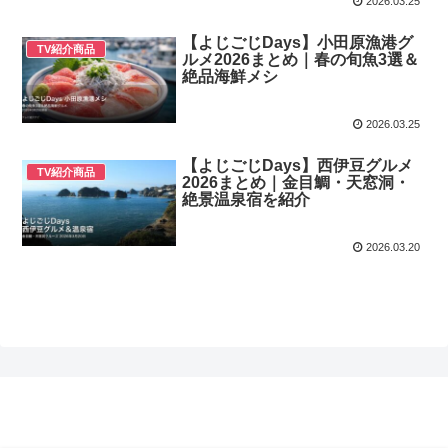
2026.03.25
【よじごじDays】小田原漁港グ
TV紹介商品
ルメ2026まとめ｜春の旬魚3選＆
絶品海鮮メシ
2026.03.25
【よじごじDays】西伊豆グルメ
TV紹介商品
2026まとめ｜金目鯛・天窓洞・
絶景温泉宿を紹介
2026.03.20
テレビ紹介ナビ