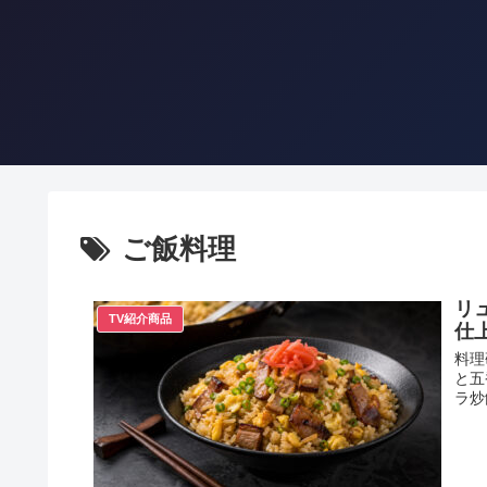
ご飯料理
リ
TV紹介商品
仕
料理
と五
ラ炒