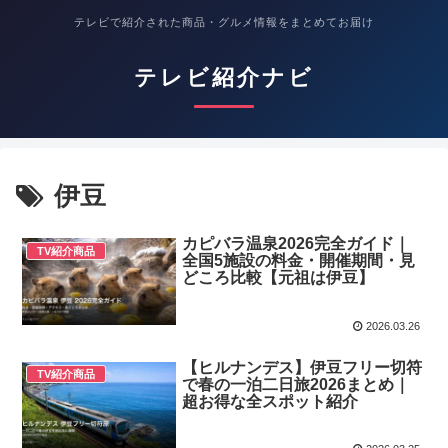
テレビで紹介された商品・グルメ情報をまとめてお届け
テレビ紹介ナビ
伊豆
カピバラ温泉2026完全ガイド｜
TV紹介商品
全国5施設の料金・開催期間・見
どころ比較【元祖は伊豆】
2026.03.26
【ヒルナンデス】伊豆フリー切符
TV紹介商品
で春の一泊二日旅2026まとめ｜
超お得な全スポット紹介