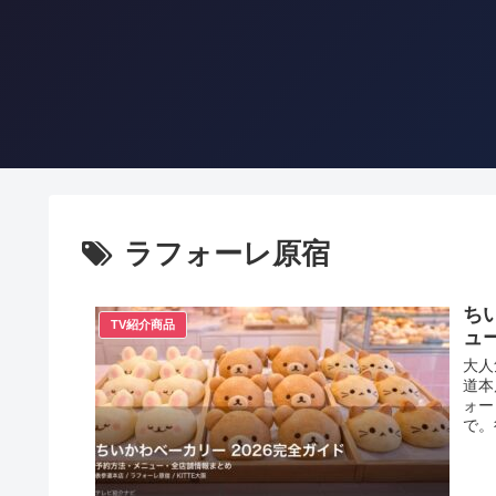
ラフォーレ原宿
ち
TV紹介商品
ュ
大人
道本
ォー
で。